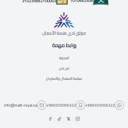
1010462506
310239892100003
موثق لدى منصة الأعمال
روابط مهمة
المدونة
من نحن
سياسة الاستبدال والاسترجاع
info@matt-royal.sa
+966555056322
+966555056322