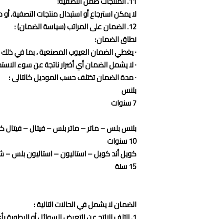
11. المنتجات ضمن التصفية:
لا يمكن استرجاع أو استبدال منتجات التصفية، أو
12. الضمان على المراتب (سياسة الضمان) :
نطاق الضمان:
· يغطي الضمان العيوب المصنعية ، بما في ذلك 
· لا يشمل الضمان أي أضرار ناتجة عن سوء الاستخدا
· مدة الضمان تختلف حسب الموديل كالتالى :
بلنس
7 سنوات
بلنس بلس – ماتر – ماتر بلس – فيتال – فيتال كاكتوس – جايا – جايا 3D –
10 سنوات
كويل أند كويل – استاليون – استاليون بلس – ش
15 سنة
الضمان لا يشمل في الحالات التالية :
1. التلف الناتج عن التعرض للسوائل أو الرطوبة بأي شكل من الأشكال.