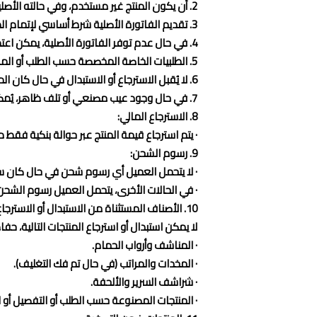
2. أن يكون المنتج غير مستخدم، وفي حالته الأصلية، مع الحفاظ على التغليف الكامل.
3. تقديم الفاتورة الأصلية شرط أساسي لإتمام الطلب.
4. في حال عدم توفر الفاتورة الأصلية، يمكن اعتماد نسخة منها بشرط توقيع العميل عليها كإثبات.
5. الطلبيات الخاصة المخصصة حسب الطلب أو المواصفات لا يشملها الاسترجاع أو الاستبدال نهائيًا.
6. لا يُقبل الاسترجاع أو الاستبدال في حال كان المنتج قد تم تخصيصه أو شحنه أو استخدامه.
7. في حال وجود عيب مصنعي أو تلف ظاهر، يُمكن الاسترجاع أو الاستبدال خلال المدة المحددة، وفقًا للشروط أعلاه.
8. الاسترجاع المالي:
· يتم استرجاع قيمة المنتج عبر حوالة بنكية فقط مع خصم عمولة وسيلة ا
9. رسوم الشحن:
· لا يتحمل العميل أي رسوم شحن في حال كان سبب ال
· في الحالات الأخرى، يتحمل العميل رسوم الشحن 
10. الأصناف المستثناة من الاستبدال أو الاسترجاع:
لا يمكن استبدال أو استرجاع المنتجات التالية، حف
· المناشف وأرواب الحمام.
· المخدات والمراتب (في حال تم فك التغليف).
· شراشف السرير والألحفة.
· المنتجات المصنوعة حسب الطلب أو التفصيل أو 