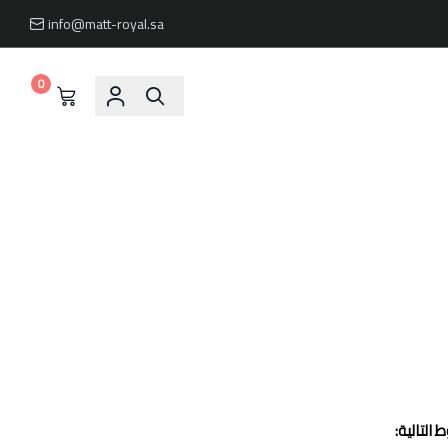
info@matt-royal.sa
0