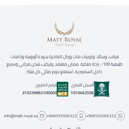
مراتب، وسائد، وتوبرات مات رويال الفاخرة بجودة أوروبية وخامات
طبيعية 100٪. راحة ملكية، ضمان معتمد، وتركيب شحن مجاني وسريع
داخل السعودية. استمتع بنوم مثالي كل ليلة!
السجل التجاري
الرقم الضريبي
1010462506
310239892100003
info@matt-royal.sa
+966555056322
+966555056322