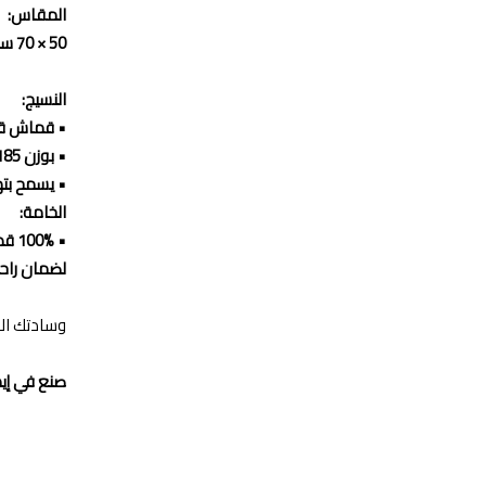
المقاس:
50 × 70 سم
النسيج:
• قماش قطن
• بوزن 185 جم/م² ولمسة نهائية ناعمة
• يسمح بته
الخامة:
• 100% قطن طبيعي
لضمان راحة
وسادتك الم
صنع في إيط