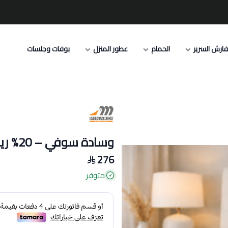
ارش السرير
الحمام
عطور المنزل
بوفات وجلسات
وسادة سوفي – 20% ريش ناعم
276
متوفر