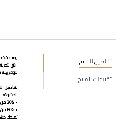
وسادة قطني
تفاصيل المنتج
ارتقِ بتجر
لتوفر بيئة
تقييمات المنتج
تفاصيل الم
الحشوة:
• 20% من ريش الإوز
• 80% من ريش عنق الإوز
تمنحك حشوة