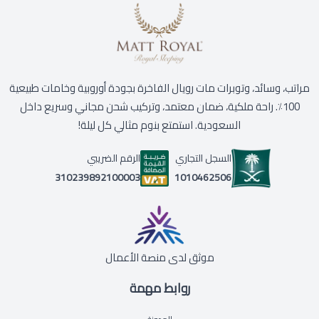
مراتب، وسائد، وتوبرات مات رويال الفاخرة بجودة أوروبية وخامات طبيعية
100٪. راحة ملكية، ضمان معتمد، وتركيب شحن مجاني وسريع داخل
السعودية. استمتع بنوم مثالي كل ليلة!
السجل التجاري
الرقم الضريبي
1010462506
310239892100003
موثق لدى منصة الأعمال
روابط مهمة